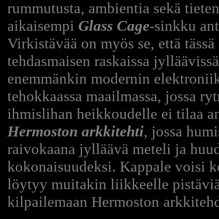
rummutusta, ambientia sekä tieten
aikaisempi
Glass Cage
-sinkku ant
Virkistävää on myös se, että tässä 
tehdasmaisen raskaissa jyllääviss
enemmänkin modernin elektroniikan
tehokkaassa maailmassa, jossa ryt
ihmislihan heikkoudelle ei tilaa a
Hermoston arkkitehti
, jossa hum
raivokaana jylläävä meteli ja huu
kokonaisuudeksi. Kappale voisi kel
löytyy muitakin liikkeelle pistävi
kilpailemaan Hermoston arkkiteh