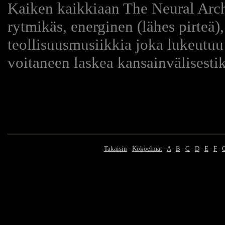
Kaiken kaikkiaan The Neural Arc
rytmikäs, energinen (lähes pirteä)
teollisuusmusiikkia joka lukeutu
voitaneen laskea kansainvälisest
Takaisin
-
Kokoelmat
-
A
-
B
-
C
-
D
-
E
-
F
-