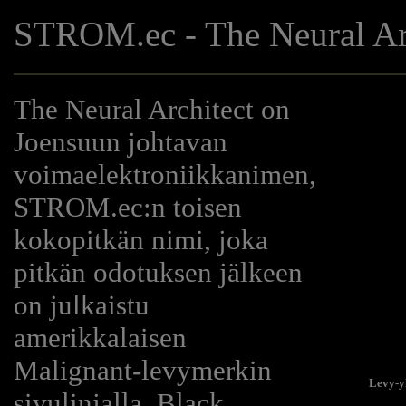
STROM.ec - The Neural Ar
The Neural Architect on
Joensuun johtavan
voimaelektroniikkanimen,
STROM.ec:n toisen
kokopitkän nimi, joka
pitkän odotuksen jälkeen
on julkaistu
amerikkalaisen
Malignant-levymerkin
Levy-y
sivulinjalla, Black