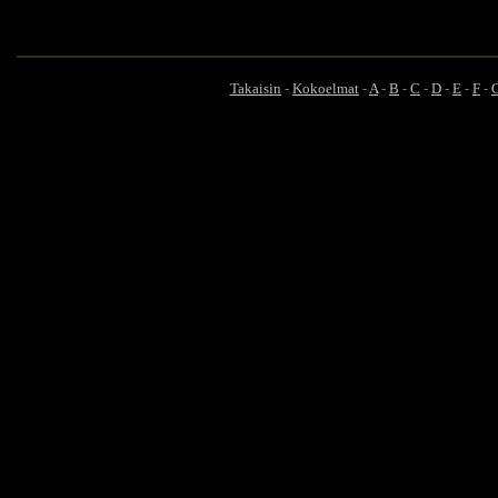
Takaisin
-
Kokoelmat
-
A
-
B
-
C
-
D
-
E
-
F
-