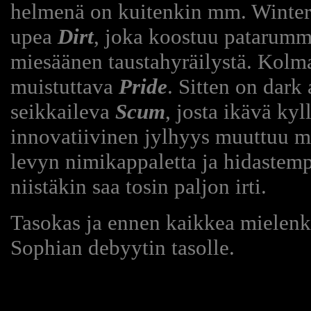
helmenä on kuitenkin mm. Winter
upea
Dirt
, joka koostuu patarum
miesäänen taustahyräilystä. Kolm
muistuttava
Pride
. Sitten on dark
seikkaileva
Scum
, josta ikävä ky
innovatiivinen jylhyys muuttuu mo
levyn nimikappaletta ja hidastem
niistäkin saa tosin paljon irti.
Tasokas ja ennen kaikkea mielenki
Sophian debyytin tasolle.