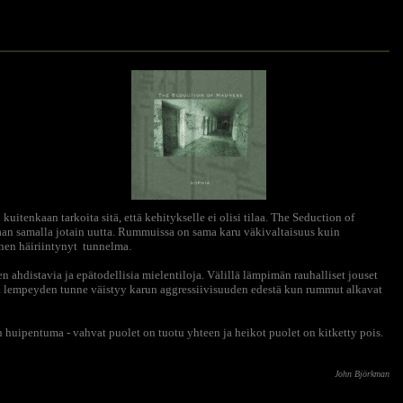
uitenkaan tarkoita sitä, että kehitykselle ei olisi tilaa. The Seduction of
maan samalla jotain uutta. Rummuissa on sama karu väkivaltaisuus kuin
inen häiriintynyt tunnelma.
 ahdistavia ja epätodellisia mielentiloja. Välillä lämpimän rauhalliset jouset
ava lempeyden tunne väistyy karun aggressiivisuuden edestä kun rummut alkavat
huipentuma - vahvat puolet on tuotu yhteen ja heikot puolet on kitketty pois.
John Björkman