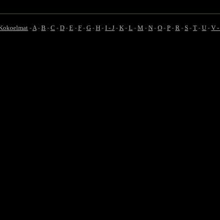
Kokoelmat
-
A
-
B
-
C
-
D
-
E
-
F
-
G
-
H
-
I - J
-
K
-
L
-
M
-
N
-
O
-
P
-
R
-
S
-
T
-
U
-
V 