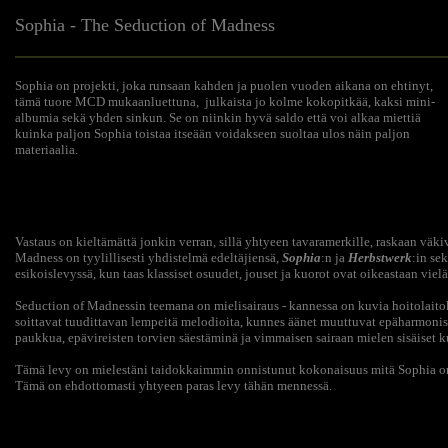
Sophia - The Seduction of Madness
Sophia
on projekti, joka runsaan kahden ja puolen vuoden aikana on ehtinyt,
tämä tuore MCD mukaanluettuna, julkaista jo kolme kokopitkää, kaksi mini-
albumia sekä yhden sinkun. Se on niinkin hyvä saldo että voi alkaa miettiä
kuinka paljon Sophia toistaa itseään voidakseen suoltaa ulos näin paljon
materiaalia.
Vastaus on kieltämättä jonkin verran, sillä yhtyeen tavaramerkille, raskaan väkiv
Madness on tyylillisesti yhdistelmä edeltäjiensä,
Sophia
:n ja
Herbstwerk
:in se
esikoislevyssä, kun taas klassiset osuudet, jouset ja kuorot ovat oikeastaan vie
Seduction of Madnessin teemana on mielisairaus - kannessa on kuvia hoitolaitoks
soittavat tuudittavan lempeitä melodioita, kunnes äänet muuttuvat epäharmonis
paukkua, epävireisten torvien säestäminä ja vimmaisen sairaan mielen sisäiset k
Tämä levy on mielestäni taidokkaimmin onnistunut kokonaisuus mitä Sophia on t
Tämä on ehdottomasti yhtyeen paras levy tähän mennessä.