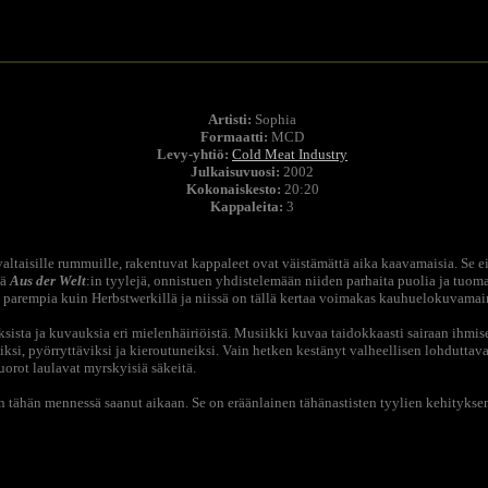
Artisti:
Sophia
Formaatti:
MCD
Levy-yhtiö:
Cold Meat Industry
Julkaisuvuosi:
2002
Kokonaiskesto:
20:20
Kappaleita:
3
altaisille rummuille, rakentuvat kappaleet ovat väistämättä aika kaavamaisia. Se ei k
kä
Aus der Welt
:in tyylejä, onnistuen yhdistelemään niiden parhaita puolia ja tuo
lä parempia kuin Herbstwerkill
ä ja niissä on tällä kertaa voimakas kauhuelokuvama
ista ja kuvauksia eri mielenhäiriöistä. Musiikki kuvaa taidokkaasti sairaan ihmisen
iksi, pyörryttäviksi ja kieroutuneiksi. Vain hetken kestänyt valheellisen lohdutt
uorot laulavat myrskyisiä säkeitä.
ähän mennessä saanut aikaan. Se on eräänlainen tähänastisten tyylien kehityksen 