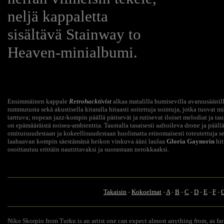
neljä kappaletta
sisältävä Stainway to
Heaven-minialbumi.
Ensimmäinen kappale
Retrohacktivist
alkaa matalilla humisevilla avaruusäänill
rummutusta sekä akustisella kitaralla hitaasti soitettuja sointuja, jotka tuovat 
tarttuva; nopean jazz-kompin päällä pärisevät ja rutisevat iloiset melodiat ja t
on epämääräistä noisea-ambienttia. Taustalla tasaisesti aaltoileva drone ja pääl
omituisuudestaan ja kokeellisuudestaan huolimatta erinomaisesti toteutettuja se
laahaavan kompin säestämänä heikon vinkuva ääni laulaa
Gloria Gaynorin
hit
osoittautuu erittäin nautittavaksi ja suorastaan nerokkaaksi.
Takaisin
-
Kokoelmat
-
A
-
B
-
C
-
D
-
E
-
F
-
Niko Skorpio from Turku is an artist one can expect almost anything from, as far 