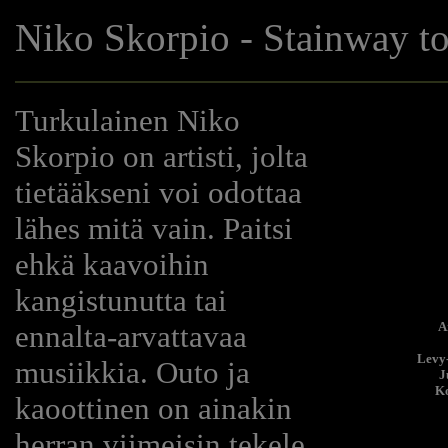
Niko Skorpio - Stainway t
Turkulainen Niko
Skorpio on artisti, jolta
tietääkseni voi odottaa
lähes mitä vain. Paitsi
ehkä kaavoihin
kangistunutta tai
ennalta-arvattavaa
Ar
Levy-
musiikkia. Outo ja
J
Ko
kaoottinen on ainakin
herran viimeisin tekele,