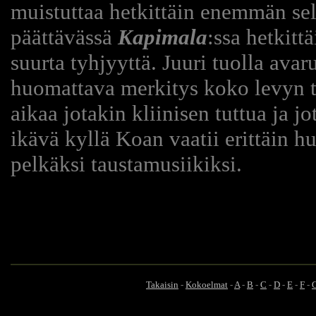
muistuttaa hetkittäin enemmän sell
päättävässä
Kapimala
:ssa hetkitt
suurta tyhjyyttä. Juuri tuolla avar
huomattava merkitys koko levyn t
aikaa jotakin kliinisen tuttua ja j
ikävä kyllä Koan vaatii erittäin hu
pelkäksi taustamusiikiksi.
Takaisin
-
Kokoelmat
-
A
-
B
-
C
-
D
-
E
-
F
-