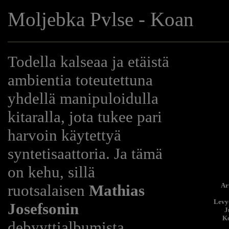
Moljebka Pvlse - Koan
Todella kalseaa ja etäistä
ambientia toteutettuna
yhdellä manipuloidulla
kitaralla, jota tukee pari
harvoin käytettyä
syntetisaattoria. Ja tämä
on kehu, sillä
ruotsalaisen
Mathias
Art
Levy-
Josefsonin
J
Ko
debyyttialbumista