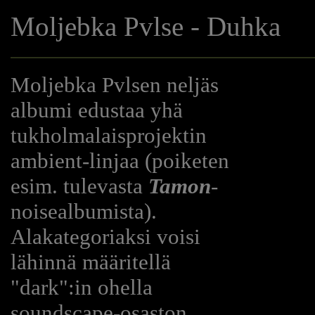
Moljebka Pvlse - Duhka
Moljebka Pvlsen neljäs
albumi edustaa yhä
tukholmalaisprojektin
ambient-linjaa (poiketen
esim. tulevasta
Tamon
-
noisealbumista).
Alakategoriaksi voisi
lähinnä määritellä
"dark":in ohella
soundscape-osaston,