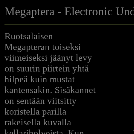
Megaptera - Electronic Un
Ruotsalaisen
Megapteran toiseksi
viimeiseksi jäänyt levy
on suurin piirtein yhtä
hilpeä kuin mustat
kantensakin. Sisäkannet
on sentään viitsitty
koristella parilla
rakeisella kuvalla
kellariholveista. Kun