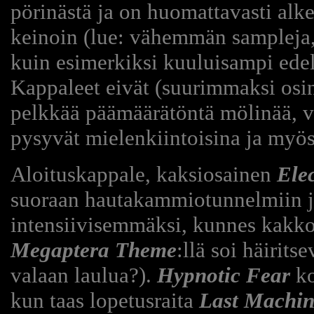
pörinästä ja on huomattavasti al
keinoin (lue: vähemmän sampleja,
kuin esimerkiksi kuuluisampi ede
Kappaleet eivät (suurimmaksi osi
pelkkää päämäärätöntä mölinää, v
pysyvät mielenkiintoisina ja myös 
Aloituskappale, kaksiosainen
Ele
suoraan hautakammiotunnelmiin j
intensiivisemmäksi, kunnes kakk
Megaptera Theme
:llä soi häirit
valaan laulua?).
Hypnotic Fear
ko
kun taas lopetusraita
Last Machin