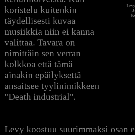
Levy
koristelu kuitenkin
J
Ko
täydellisesti kuvaa
musiikkia niin ei kanna
valittaa. Tavara on
nimittäin sen verran
kolkkoa että tämä
ainakin epäilyksettä
ansaitsee tyylinimikkeen
"Death industrial".
Levy koostuu suurimmaksi osan eri