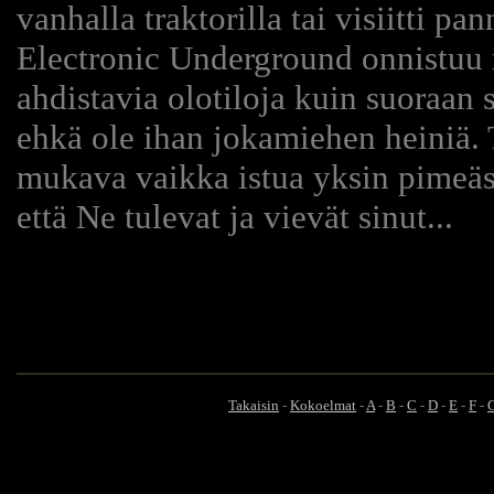
vanhalla traktorilla tai visiitti 
Electronic Underground onnistuu 
ahdistavia olotiloja kuin suoraan s
ehkä ole ihan jokamiehen heiniä. 
mukava vaikka istua yksin pimeäss
että Ne tulevat ja vievät sinut...
Takaisin
-
Kokoelmat
-
A
-
B
-
C
-
D
-
E
-
F
-