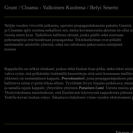
Grunt / Cloama - Valkoinen Kuolema / Belyi Smertz
Neljän vuoden viiveellä julkaistu, upeisiin propagandakansiin pakattu Gruntin
ja Cloaman split osoittaa tarkalleen sen, miten kovatasoisista akteista on ollut j
vuosia sitten kyse. Tarkalleen hallittua rätinää, jonka päälle sekä soitetaan
puhesampleja että huudetaan propagandaa. Tekstikatkelmat ovat pitkälti
molemmille artisteille yhteisiä, mikä tuo tehokasta jatkuvuutta esittäjästä
toiseen.
Kappaleilla on selkeä elinkaari, joskus ehkä hiukan liian pitkä, mikä tekee nii
vahva rytmi, että pelkästään lisäämällä bassotehoja siitä saisi kerrassaan mal
ykkönen on ensimmäinen kappale,
Provokaattori
, jossa propagandapuheen pääl
hallitseva sirinä ei peitä liikaa alleen. Tyyliltään levyn linjasta poikkeava, m
ja samalla rajuin kappale, yhtyeiden yhteinen
Punainen Lumi
. Useista muista 
Yksityiskohtana mainittakoon, että (luultavasti käytetyistä taajuuksista johtu
Todella kovan luokan esitys. Takautuva lisäykseni viime vuoden
ehdottomasti
p
Takaisin
-