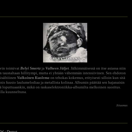
yvin toimivat
Belyi Smertz
ja
Valheen Jäljet
. Jälkimmäisessä on itse asiassa niin
on taustaltaan hillitympi, mutta ei yhtään vähemmän intensiivinen. Sen ehdoton
sisältöinen
Valkoinen Kuolema
on tehokas kokemus, erityisesti silloin kun sitä
s fuusio laulumelodiaa ja metallista kolinaa. Albumin päättää sen hajanaisin
ä loputtuaankin, mikä on raskaselektroniikka-albumilta melkoinen suoritus.
illa kuunneltuna.
Jiituomas
- W
-
Demot