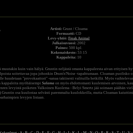
Artisti:
Grunt / Cloama
o
Formaatti:
CD
Levy-yhtiö:
Freak Animal
Julkaisuvuosi:
2002
Painos:
500 kpl.
Kokonaiskesto:
53:15
Kappaleita:
10
stä muutakin kuin vain hälyä. Gruntin neljästä omasta kappaleesta aivan erityisen h
likelpoista soitettavaa jopa johonkin Drum'n'Noise -tapahtumaan. Cloaman puolisko 
le huudetaan "provokaattori" -sanaa taktisesti valituilla hetkillä. Myös vaihteleva
uita kappaleita myöhäisempi
Salama
on myös ehdottomasti kuulemisen arvoinen, kauni
genren levyistä poiketen Valkoinen Kuolema - Belyi Smertz jää soimaan päähän viel
en) Gruntin osa kuulostaa selvästi paremmalta kuulokkeilla, mutta Cloaman kaiuttim
arhaimpien levyjen listaan.
Kokoelmat
-
A
-
B
-
C
-
D
-
E
-
F
-
G
-
H
-
I - J
-
K
-
L
-
M
-
N
-
O
-
P
-
R
-
S
-
T
-
U
-
V 