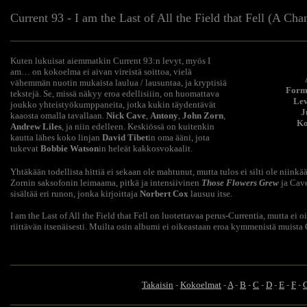
Current 93 - I am the Last of All the Field that Fell (A Cha
Kuten lukuisat aiemmatkin Current 93:n levyt, myös I
am… on kokoelma ei aivan vireistä soittoa, vielä
vähemmän nuotin mukaista laulua / lausuntaa, ja kryptisiä
Form
tekstejä. Se, missä näkyy eroa edellisiiin, on huomattava
Lev
joukko yhteistyökumppaneita, jotka kukin täydentävät
J
kaaosta omalla tavallaan.
Nick Cave
,
Antony
,
John Zorn
,
Ko
Andrew Liles
, ja niin edelleen. Keskiössä on kuitenkin
kautta lähes koko linjan
David Tibet
in oma ääni, jota
tukevat
Bobbie Watson
in heleät kakkosvokaalit.
Yhtäkään todellista hittiä ei sekaan ole mahtunut, mutta tulos ei silti ole niin
Zornin saksofonin leimaama, pitkä ja intensiivinen
Those Flowers Grew
ja Cave
sisältää eri runon, jonka kirjoittaja
Norbert Cox
lausuu itse.
I am the Last of All the Field that Fell on luotettavaa perus-Currentia, mutta ei
riittävän itsenäisesti. Muilta osin albumi ei oikeastaan eroa kymmenistä muista C
Takaisin
-
Kokoelmat
-
A
-
B
-
C
-
D
-
E
-
F
-