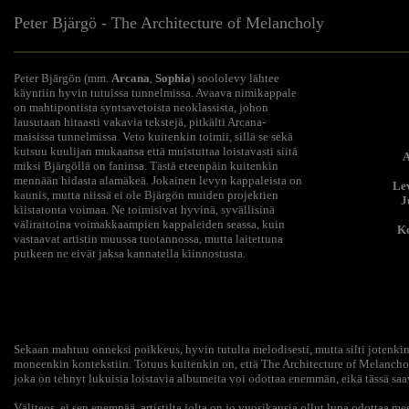
Peter Bjärgö - The Architecture of Melancholy
Peter Bjärgön (mm.
Arcana
,
Sophia
) soololevy lähtee
käyntiin hyvin tutuissa tunnelmissa. Avaava nimikappale
on mahtipontista syntsavetoista neoklassista, johon
lausutaan hitaasti vakavia tekstejä, pitkälti Arcana-
maisissa tunnelmissa. Veto kuitenkin toimii, sillä se sekä
kutsuu kuulijan mukaansa että muistuttaa loistavasti siitä
A
miksi Bjärgöllä on faninsa. Tästä eteenpäin kuitenkin
mennään hidasta alamäkeä. Jokainen levyn kappaleista on
Le
kaunis, mutta niissä ei ole Bjärgön muiden projektien
J
kiistatonta voimaa. Ne toimisivat hyvinä, syvällisinä
väliraitoina voimakkaampien kappaleiden seassa, kuin
Ko
vastaavat artistin muussa tuotannossa, mutta laitettuna
putkeen ne eivät jaksa kannatella kiinnostusta.
Sekaan mahtuu onneksi poikkeus, hyvin tutulta melodisesti, mutta silti jotenki
moneenkin kontekstiin. Totuus kuitenkin on, että The Architecture of Melanchol
joka on tehnyt lukuisia loistavia albumeita voi odottaa enemmän, eikä tässä saav
Väliteos, ei sen enempää, artistilta jolta on jo vuosikausia ollut lupa odottaa 