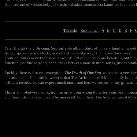
Architecture of Melancholy jää varsin vaisuksi, muutamista kauniista ideoistaa 
Takaisin
-
Kokoelmat
-
A
-
B
-
C
-
D
-
E
-
F
-
Peter Bjärgö’s (e.g.
Arcana
,
Sophia
) solo album starts off in very familiar moods
slowly spoken serious texts, in a very Arcana-like way. That move does work, how
point on things nevertheless go downhill. All of the tracks are beautiful, but th
function just fine as good, deep tracks between more distinct songs, just as simila
Luckily there is also one exception,
The Death of Our Sun
, which has a very fam
environments. The truth however is that The Architecture of Melancholy is a qui
brilliant records, we can expect much more, and here we see just a tiny glimmer 
This is an in-between work, from an artist from whom it has for years been normal
and those who have not heard Arcana at all. For others, The Architecture of Mela