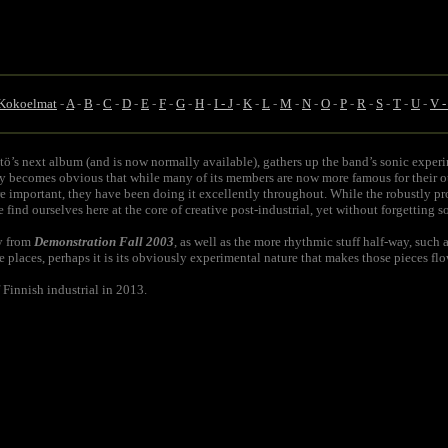
Kokoelmat
-
A
-
B
-
C
-
D
-
E
-
F
-
G
-
H
-
I - J
-
K
-
L
-
M
-
N
-
O
-
P
-
R
-
S
-
T
-
U
-
V 
tö’s next album (and is now normally available), gathers up the band’s sonic experi
ely becomes obvious that while many of its members are now more famous for their o
important, they have been doing it excellently throughout. While the robustly produ
 find ourselves here at the core of creative post-industrial, yet without forgetting s
ly from
Demonstration Fall 2003
, as well as the more rhythmic stuff half-way, such 
se places, perhaps it is its obviously experimental nature that makes those pieces flo
f Finnish industrial in 2013.