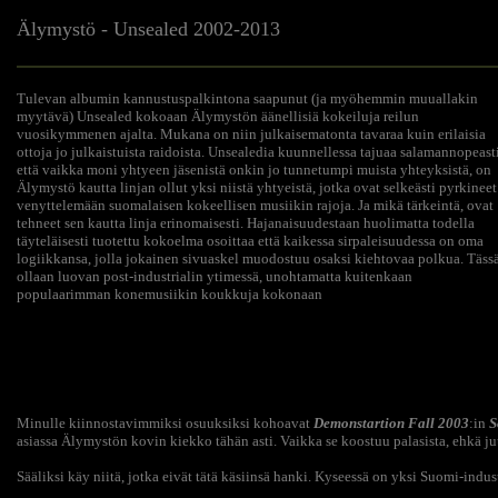
Älymystö - Unsealed 2002-2013
Tulevan albumin kannustuspalkintona saapunut (ja myöhemmin muuallakin
myytävä) Unsealed kokoaan Älymystön äänellisiä kokeiluja reilun
vuosikymmenen ajalta. Mukana on niin julkaisematonta tavaraa kuin erilaisia
ottoja jo julkaistuista raidoista. Unsealedia kuunnellessa tajuaa salamannopeasti
että vaikka moni yhtyeen jäsenistä onkin jo tunnetumpi muista yhteyksistä, on
Älymystö kautta linjan ollut yksi niistä yhtyeistä, jotka ovat selkeästi pyrkineet
venyttelemään suomalaisen kokeellisen musiikin rajoja. Ja mikä tärkeintä, ovat
tehneet sen kautta linja erinomaisesti. Hajanaisuudestaan huolimatta todella
täyteläisesti tuotettu kokoelma osoittaa että kaikessa sirpaleisuudessa on oma
logiikkansa, jolla jokainen sivuaskel muodostuu osaksi kiehtovaa polkua. Täss
ollaan luovan post-industrialin ytimessä, unohtamatta kuitenkaan
populaarimman konemusiikin koukkuja kokonaan
Minulle kiinnostavimmiksi osuuksiksi kohoavat
Demonstartion Fall 2003
:in
S
asiassa Älymystön kovin kiekko tähän asti. Vaikka se koostuu palasista, ehkä juu
Sääliksi käy niitä, jotka eivät tätä käsiinsä hanki. Kyseessä on yksi Suomi-ind