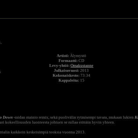
,
Artisti:
Älymystö
Formaatti:
CD
Levy-yhtiö:
Omakustanne
Julkaisuvuosi:
2013
ä
Kokonaiskesto:
73:34
Kappaleita:
15
o Down
-raidan mainio remix, sekä puolivälin rytmisempi tavara, mukaan lukien
K
ri kokeellisuuden luonteesta johtuen se rullaa erittäin hyvin yhteen.
ustrialin kaikkein keskeisimpiä teoksia vuonna 2013.