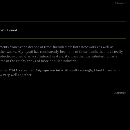
Jiituomas
- W
-
Demot
ments from over a decade of time. Included are both new works as well as
ther works, Älymystö has consistently been one of those bands that have really
ction-toned disc is splintered in style, it shows that the splintering has a
ome of the catchy tricks of more popular industrial.
as the
MMX
version of
Kilpisjärven talvi
. Absurdly enough, I find Unsealed to
w very well together.
Jiituomas