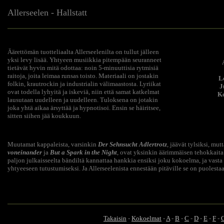
Allerseelen - Hallstatt
Äärettömän tuotteliaalta Allerseelenilta on tullut jälleen
yksi levy lisää. Yhtyeen musiikkia pitempään seuranneet
tietävät hyvin mitä odottaa: noin 5-minuuttisia rytmisiä
raitoja, joita leimaa runsas toisto. Materiaali on jostakin
L
folkin, krautrockin ja industrialin välimaastosta. Lyriikat
J
ovat todella lyhyitä ja iskeviä, niin että samat katkelmat
Ko
lausutaan uudelleen ja uudelleen. Tuloksena on jotakin
joka yhtä aikaa ärsyttää ja hypnotisoi. Ensin se häiritsee,
sitten siihen jää koukkuun.
Muutamat kappaleista, varsinkin
Der Sehnsucht Adlertrotz
, jäävät tylsiksi, mu
voneinander
ja
But a Spark in the Night
, ovat yksinkin äärimmäisen tehokkaita
paljon julkaisseelta bändiltä kannattaa hankkia ensiksi joku kokoelma, ja vasta s
yhtyeeseen tutustumiseksi. Ja Allerseelenista ennestään pitäville se on puolest
Takaisin
-
Kokoelmat
-
A
-
B
-
C
-
D
-
E
-
F
-